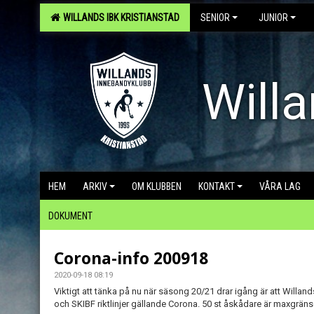
WILLANDS IBK KRISTIANSTAD
SENIOR
JUNIOR
Willa
HEM
ARKIV
OM KLUBBEN
KONTAKT
VÅRA LAG
DOKUMENT
Corona-info 200918
2020-09-18 08:19
Viktigt att tänka på nu när säsong 20/21 drar igång är att Willand
och SKIBF riktlinjer gällande Corona. 50 st åskådare är maxgräns