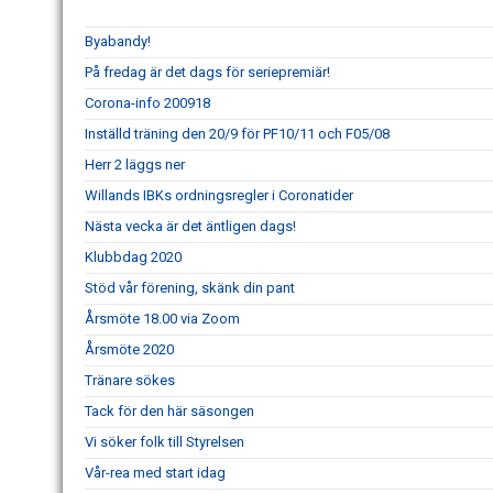
Byabandy!
På fredag är det dags för seriepremiär!
Corona-info 200918
Inställd träning den 20/9 för PF10/11 och F05/08
Herr 2 läggs ner
Willands IBKs ordningsregler i Coronatider
Nästa vecka är det äntligen dags!
Klubbdag 2020
Stöd vår förening, skänk din pant
Årsmöte 18.00 via Zoom
Årsmöte 2020
Tränare sökes
Tack för den här säsongen
Vi söker folk till Styrelsen
Vår-rea med start idag