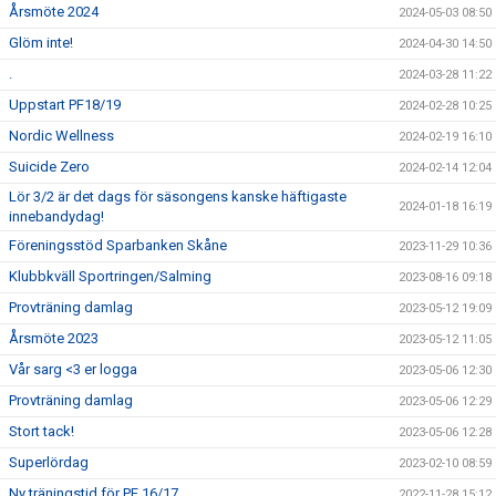
Årsmöte 2024
2024-05-03 08:50
Glöm inte!
2024-04-30 14:50
.
2024-03-28 11:22
Uppstart PF18/19
2024-02-28 10:25
Nordic Wellness
2024-02-19 16:10
Suicide Zero
2024-02-14 12:04
Lör 3/2 är det dags för säsongens kanske häftigaste
2024-01-18 16:19
innebandydag!
Föreningsstöd Sparbanken Skåne
2023-11-29 10:36
Klubbkväll Sportringen/Salming
2023-08-16 09:18
Provträning damlag
2023-05-12 19:09
Årsmöte 2023
2023-05-12 11:05
Vår sarg <3 er logga
2023-05-06 12:30
Provträning damlag
2023-05-06 12:29
Stort tack!
2023-05-06 12:28
Superlördag
2023-02-10 08:59
Ny träningstid för PF 16/17
2022-11-28 15:12