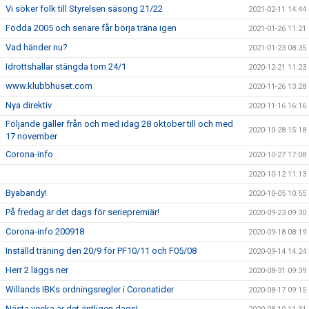
Vi söker folk till Styrelsen säsong 21/22
2021-02-11 14:44
Födda 2005 och senare får börja träna igen
2021-01-26 11:21
Vad händer nu?
2021-01-23 08:35
Idrottshallar stängda tom 24/1
2020-12-21 11:23
www.klubbhuset.com
2020-11-26 13:28
Nya direktiv
2020-11-16 16:16
Följande gäller från och med idag 28 oktober till och med
2020-10-28 15:18
17 november
Corona-info
2020-10-27 17:08
2020-10-12 11:13
Byabandy!
2020-10-05 10:55
På fredag är det dags för seriepremiär!
2020-09-23 09:30
Corona-info 200918
2020-09-18 08:19
Inställd träning den 20/9 för PF10/11 och F05/08
2020-09-14 14:24
Herr 2 läggs ner
2020-08-31 09:39
Willands IBKs ordningsregler i Coronatider
2020-08-17 09:15
Nästa vecka är det äntligen dags!