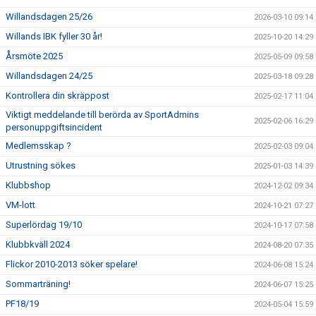
VÄGBESKRIVNINGAR
Willandsdagen 25/26
2026-03-10 09:14
Willands IBK fyller 30 år!
2025-10-20 14:29
MATCHER
Årsmöte 2025
2025-05-09 09:58
KALENDER
Willandsdagen 24/25
2025-03-18 09:28
Kontrollera din skräppost
2025-02-17 11:04
MEDLEMSSKAP
Viktigt meddelande till berörda av SportAdmins
2025-02-06 16:29
personuppgiftsincident
BILDGALLERI
Medlemsskap ?
2025-02-03 09:04
DATASKYDD
Utrustning sökes
2025-01-03 14:39
Klubbshop
2024-12-02 09:34
KLUBBSHOP
VM-lott
2024-10-21 07:27
Superlördag 19/10
2024-10-17 07:58
Klubbkväll 2024
2024-08-20 07:35
Flickor 2010-2013 söker spelare!
2024-06-08 15:24
Sommarträning!
2024-06-07 15:25
PF18/19
2024-05-04 15:59