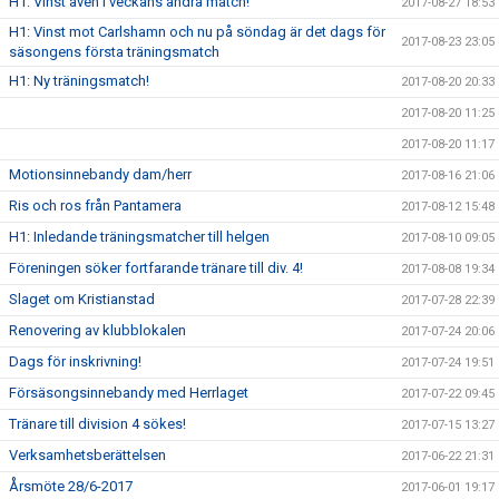
H1: Vinst även i veckans andra match!
2017-08-27 18:53
H1: Vinst mot Carlshamn och nu på söndag är det dags för
2017-08-23 23:05
säsongens första träningsmatch
H1: Ny träningsmatch!
2017-08-20 20:33
2017-08-20 11:25
2017-08-20 11:17
Motionsinnebandy dam/herr
2017-08-16 21:06
Ris och ros från Pantamera
2017-08-12 15:48
H1: Inledande träningsmatcher till helgen
2017-08-10 09:05
Föreningen söker fortfarande tränare till div. 4!
2017-08-08 19:34
Slaget om Kristianstad
2017-07-28 22:39
Renovering av klubblokalen
2017-07-24 20:06
Dags för inskrivning!
2017-07-24 19:51
Försäsongsinnebandy med Herrlaget
2017-07-22 09:45
Tränare till division 4 sökes!
2017-07-15 13:27
Verksamhetsberättelsen
2017-06-22 21:31
Årsmöte 28/6-2017
2017-06-01 19:17