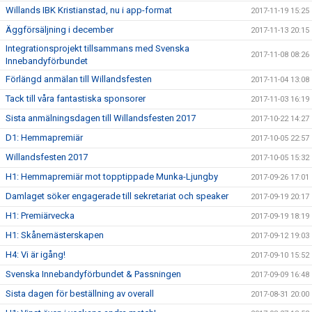
Willands IBK Kristianstad, nu i app-format
2017-11-19 15:25
Äggförsäljning i december
2017-11-13 20:15
Integrationsprojekt tillsammans med Svenska
2017-11-08 08:26
Innebandyförbundet
Förlängd anmälan till Willandsfesten
2017-11-04 13:08
Tack till våra fantastiska sponsorer
2017-11-03 16:19
Sista anmälningsdagen till Willandsfesten 2017
2017-10-22 14:27
D1: Hemmapremiär
2017-10-05 22:57
Willandsfesten 2017
2017-10-05 15:32
H1: Hemmapremiär mot topptippade Munka-Ljungby
2017-09-26 17:01
Damlaget söker engagerade till sekretariat och speaker
2017-09-19 20:17
H1: Premiärvecka
2017-09-19 18:19
H1: Skånemästerskapen
2017-09-12 19:03
H4: Vi är igång!
2017-09-10 15:52
Svenska Innebandyförbundet & Passningen
2017-09-09 16:48
Sista dagen för beställning av overall
2017-08-31 20:00