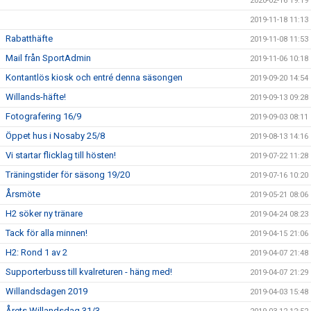
2020-02-16 19:19
2019-11-18 11:13
Rabatthäfte
2019-11-08 11:53
Mail från SportAdmin
2019-11-06 10:18
Kontantlös kiosk och entré denna säsongen
2019-09-20 14:54
Willands-häfte!
2019-09-13 09:28
Fotografering 16/9
2019-09-03 08:11
Öppet hus i Nosaby 25/8
2019-08-13 14:16
Vi startar flicklag till hösten!
2019-07-22 11:28
Träningstider för säsong 19/20
2019-07-16 10:20
Årsmöte
2019-05-21 08:06
H2 söker ny tränare
2019-04-24 08:23
Tack för alla minnen!
2019-04-15 21:06
H2: Rond 1 av 2
2019-04-07 21:48
Supporterbuss till kvalreturen - häng med!
2019-04-07 21:29
Willandsdagen 2019
2019-04-03 15:48
Årets Willandsdag 31/3