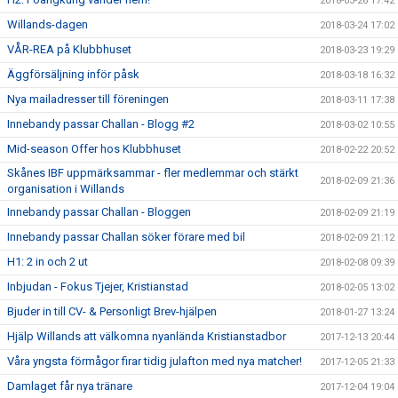
2018-03-26 17:42
Willands-dagen
2018-03-24 17:02
VÅR-REA på Klubbhuset
2018-03-23 19:29
Äggförsäljning inför påsk
2018-03-18 16:32
Nya mailadresser till föreningen
2018-03-11 17:38
Innebandy passar Challan - Blogg #2
2018-03-02 10:55
Mid-season Offer hos Klubbhuset
2018-02-22 20:52
Skånes IBF uppmärksammar - fler medlemmar och stärkt
2018-02-09 21:36
organisation i Willands
Innebandy passar Challan - Bloggen
2018-02-09 21:19
Innebandy passar Challan söker förare med bil
2018-02-09 21:12
H1: 2 in och 2 ut
2018-02-08 09:39
Inbjudan - Fokus Tjejer, Kristianstad
2018-02-05 13:02
Bjuder in till CV- & Personligt Brev-hjälpen
2018-01-27 13:24
Hjälp Willands att välkomna nyanlända Kristianstadbor
2017-12-13 20:44
Våra yngsta förmågor firar tidig julafton med nya matcher!
2017-12-05 21:33
Damlaget får nya tränare
2017-12-04 19:04