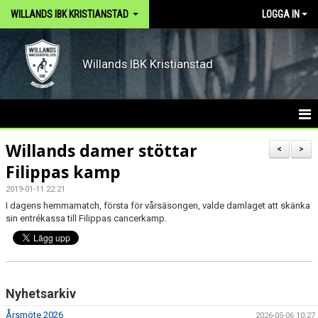
WILLANDS IBK KRISTIANSTAD
LOGGA IN
Willands IBK Kristianstad
HEM
Willands damer stöttar
<
>
Filippas kamp
ARKIV
2019-01-11 22:21
DOKUMENT
I dagens hemmamatch, första för vårsäsongen, valde damlaget att skänka
sin entrékassa till Filippas cancerkamp.
OM KLUBBEN
KONTAKT
Nyhetsarkiv
VÅRA LAG
Årsmöte 2026
2026-05-06 10:27