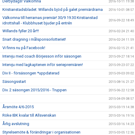
Derbydags! Välkomna
2016-10-11 19:38
Kristianstadsbladet: Willands bjöd på galet premiärdrama
2016-10-01 08:57
Välkomna till herrarnas premiär! 30/9 19.30 Kristianstad
2016-09-22 18:49
idrottshall - Klubbhuset bjuder på entrén
Willands fyller 20 år!!!
2016-02-24 21:40
Snart dragning i målsponsorlotteriet!
2016-02-24 11:59
Vi finns nu på Facebook!
2016-02-15 21:41
Intervju med coach Börjesson inför säsongen
2015-09-27 18:14
Intervju med lagkaptenen inför seriepremiären!
2015-09-23 07:22
Div II - försäsongen *uppdaterad
2015-09-03 09:02
Säsongsstart
2015-08-16 21:27
Div. 2 säsongen 2015/2016 - Truppen
2015-06-22 12:58
2015-04-09 08:57
Årsmöte 4/6-2015
2015-03-19 14:38
Röke IBK kvalar till Allsvenskan
2015-03-16 19:16
Årlig avslutning
2015-03-16 14:23
Styrelsemöte & förändringar i organisationen
2015-03-05 12:36