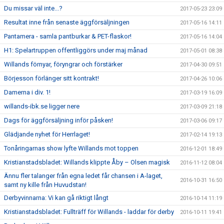
Du missar väl inte...?
2017-05-23 23:09
Resultat inne från senaste äggförsäljningen
2017-05-16 14:11
Pantamera - samla pantburkar & PET-flaskor!
2017-05-16 14:04
H1: Spelartruppen offentliggörs under maj månad
2017-05-01 08:38
Willands förnyar, föryngrar och förstärker
2017-04-30 09:51
Börjesson förlänger sitt kontrakt!
2017-04-26 10:06
Damerna i div. 1!
2017-03-19 16:09
willands-ibk.se ligger nere
2017-03-09 21:18
Dags för äggförsäljning inför påsken!
2017-03-06 09:17
Glädjande nyhet för Herrlaget!
2017-02-14 19:13
Tonåringarnas show lyfte Willands mot toppen
2016-12-01 18:49
Kristianstadsbladet: Willands klippte Åby – Olsen magisk
2016-11-12 08:04
Ännu fler talanger från egna ledet får chansen i A-laget,
2016-10-31 16:50
samt ny kille från Huvudstan!
Derbyvinnarna: Vi kan gå riktigt långt
2016-10-14 11:19
Kristianstadsbladet: Fullträff för Willands - laddar för derby
2016-10-11 19:41