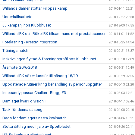
2019-03-12 12:52
Willands damer stöttar Filippas kamp
2019-01-11 22:21
Underhållsarbete
2018-12-27 20:58
Julkampanj hos Klubbhuset
2018-12-09 17:55
Willands IBK och Röke IBK tillsammans mot prostatacancer
2018-11-01 11:52
Föreläsning - Kreativ integration
2018-10-25 14:34
Träningsmatch
2018-09-21 15:37
Inskrivningen flyttad & föreningsprofil hos Klubbhuset
2018-08-18 17:09
Årsmöte, 20/6-2018
2018-05-31 10:49
Willands IBK söker kassör till säsong 18/19
2018-05-29 07:55
Uppdaterade rutiner kring behandling av personuppgifter
2018-05-13 21:20
Innebandy passar Challan - Blogg #3
2018-05-03 17:21
Damlaget kvar i division 1
2018-04-17 09:46
Tack för denna säsong
2018-04-08 22:10
Dags för damlagets nästa kvalmatch
2018-04-06 13:11
Stötta ditt lag med hjälp av Sportbladet
2018-03-26 20:11
H2: Poängkung vänder hem!