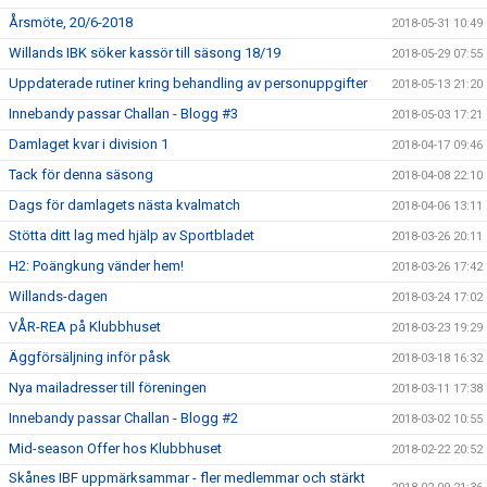
Årsmöte, 20/6-2018
2018-05-31 10:49
Willands IBK söker kassör till säsong 18/19
2018-05-29 07:55
Uppdaterade rutiner kring behandling av personuppgifter
2018-05-13 21:20
Innebandy passar Challan - Blogg #3
2018-05-03 17:21
Damlaget kvar i division 1
2018-04-17 09:46
Tack för denna säsong
2018-04-08 22:10
Dags för damlagets nästa kvalmatch
2018-04-06 13:11
Stötta ditt lag med hjälp av Sportbladet
2018-03-26 20:11
H2: Poängkung vänder hem!
2018-03-26 17:42
Willands-dagen
2018-03-24 17:02
VÅR-REA på Klubbhuset
2018-03-23 19:29
Äggförsäljning inför påsk
2018-03-18 16:32
Nya mailadresser till föreningen
2018-03-11 17:38
Innebandy passar Challan - Blogg #2
2018-03-02 10:55
Mid-season Offer hos Klubbhuset
2018-02-22 20:52
Skånes IBF uppmärksammar - fler medlemmar och stärkt