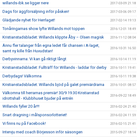
willands-ibk.se ligger nere
2017-03-09 21:18
Dags för äggförsäljning inför påsken!
2017-03-06 09:17
Glädjande nyhet för Herrlaget!
2017-02-14 19:13
Tonåringarnas show lyfte Willands mot toppen
2016-12-01 18:49
Kristianstadsbladet: Willands klippte Åby – Olsen magisk
2016-11-12 08:04
Ännu fler talanger från egna ledet får chansen i A-laget,
2016-10-31 16:50
samt ny kille från Huvudstan!
Derbyvinnarna: Vi kan gå riktigt långt
2016-10-14 11:19
Kristianstadsbladet: Fullträff för Willands - laddar för derby
2016-10-11 19:41
Derbydags! Välkomna
2016-10-11 19:38
Kristianstadsbladet: Willands bjöd på galet premiärdrama
2016-10-01 08:57
Välkomna till herrarnas premiär! 30/9 19.30 Kristianstad
2016-09-22 18:49
idrottshall - Klubbhuset bjuder på entrén
Willands fyller 20 år!!!
2016-02-24 21:40
Snart dragning i målsponsorlotteriet!
2016-02-24 11:59
Vi finns nu på Facebook!
2016-02-15 21:41
Intervju med coach Börjesson inför säsongen
2015-09-27 18:14