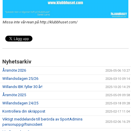
VÄGBESKRIVNINGAR
MATCHER
Missa inte vår-rean på http://klubbhuset.com/
KALENDER
MEDLEMSSKAP
BILDGALLERI
Nyhetsarkiv
DATASKYDD
Årsmöte 2026
2026-05-06 10:27
Willandsdagen 25/26
2026-03-10 09:14
KLUBBSHOP
Willands IBK fyller 30 år!
2025-10-20 14:29
Årsmöte 2025
2025-05-09 09:58
Willandsdagen 24/25
2025-03-18 09:28
Kontrollera din skräppost
2025-02-17 11:04
Viktigt meddelande till berörda av SportAdmins
2025-02-06 16:29
personuppgiftsincident