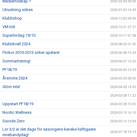
Medlemsskap ?
2025-02-03 09:04
Utrustning sökes
2025-01-03 14:39
Klubbshop
2024-12-02 09:34
VM-lott
2024-10-21 07:27
Superlördag 19/10
2024-10-17 07:58
Klubbkväll 2024
2024-08-20 07:35
Flickor 2010-2013 söker spelare!
2024-06-08 15:24
Sommarträning!
2024-06-07 15:25
PF18/19
2024-05-04 15:59
Årsmöte 2024
2024-05-03 08:50
Glöm inte!
2024-04-30 14:50
.
2024-03-28 11:22
Uppstart PF18/19
2024-02-28 10:25
Nordic Wellness
2024-02-19 16:10
Suicide Zero
2024-02-14 12:04
Lör 3/2 är det dags för säsongens kanske häftigaste
2024-01-18 16:19
innebandydag!