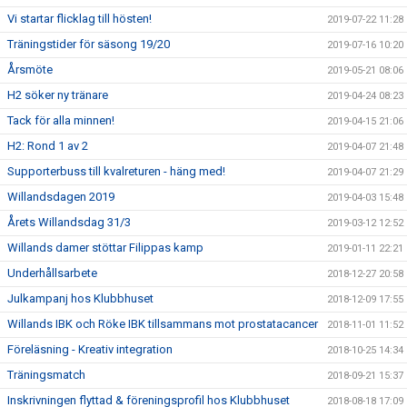
Vi startar flicklag till hösten!
2019-07-22 11:28
Träningstider för säsong 19/20
2019-07-16 10:20
Årsmöte
2019-05-21 08:06
H2 söker ny tränare
2019-04-24 08:23
Tack för alla minnen!
2019-04-15 21:06
H2: Rond 1 av 2
2019-04-07 21:48
Supporterbuss till kvalreturen - häng med!
2019-04-07 21:29
Willandsdagen 2019
2019-04-03 15:48
Årets Willandsdag 31/3
2019-03-12 12:52
Willands damer stöttar Filippas kamp
2019-01-11 22:21
Underhållsarbete
2018-12-27 20:58
Julkampanj hos Klubbhuset
2018-12-09 17:55
Willands IBK och Röke IBK tillsammans mot prostatacancer
2018-11-01 11:52
Föreläsning - Kreativ integration
2018-10-25 14:34
Träningsmatch
2018-09-21 15:37
Inskrivningen flyttad & föreningsprofil hos Klubbhuset
2018-08-18 17:09