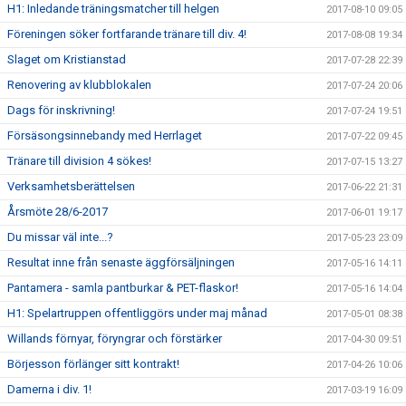
H1: Inledande träningsmatcher till helgen
2017-08-10 09:05
Föreningen söker fortfarande tränare till div. 4!
2017-08-08 19:34
Slaget om Kristianstad
2017-07-28 22:39
Renovering av klubblokalen
2017-07-24 20:06
Dags för inskrivning!
2017-07-24 19:51
Försäsongsinnebandy med Herrlaget
2017-07-22 09:45
Tränare till division 4 sökes!
2017-07-15 13:27
Verksamhetsberättelsen
2017-06-22 21:31
Årsmöte 28/6-2017
2017-06-01 19:17
Du missar väl inte...?
2017-05-23 23:09
Resultat inne från senaste äggförsäljningen
2017-05-16 14:11
Pantamera - samla pantburkar & PET-flaskor!
2017-05-16 14:04
H1: Spelartruppen offentliggörs under maj månad
2017-05-01 08:38
Willands förnyar, föryngrar och förstärker
2017-04-30 09:51
Börjesson förlänger sitt kontrakt!
2017-04-26 10:06
Damerna i div. 1!
2017-03-19 16:09