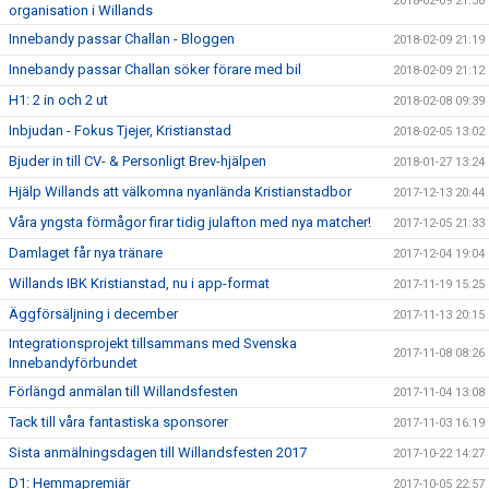
2018-02-09 21:36
organisation i Willands
Innebandy passar Challan - Bloggen
2018-02-09 21:19
Innebandy passar Challan söker förare med bil
2018-02-09 21:12
H1: 2 in och 2 ut
2018-02-08 09:39
Inbjudan - Fokus Tjejer, Kristianstad
2018-02-05 13:02
Bjuder in till CV- & Personligt Brev-hjälpen
2018-01-27 13:24
Hjälp Willands att välkomna nyanlända Kristianstadbor
2017-12-13 20:44
Våra yngsta förmågor firar tidig julafton med nya matcher!
2017-12-05 21:33
Damlaget får nya tränare
2017-12-04 19:04
Willands IBK Kristianstad, nu i app-format
2017-11-19 15:25
Äggförsäljning i december
2017-11-13 20:15
Integrationsprojekt tillsammans med Svenska
2017-11-08 08:26
Innebandyförbundet
Förlängd anmälan till Willandsfesten
2017-11-04 13:08
Tack till våra fantastiska sponsorer
2017-11-03 16:19
Sista anmälningsdagen till Willandsfesten 2017
2017-10-22 14:27
D1: Hemmapremiär
2017-10-05 22:57