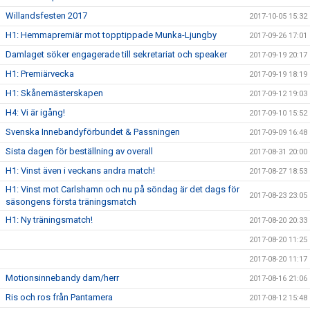
Willandsfesten 2017
2017-10-05 15:32
H1: Hemmapremiär mot topptippade Munka-Ljungby
2017-09-26 17:01
Damlaget söker engagerade till sekretariat och speaker
2017-09-19 20:17
H1: Premiärvecka
2017-09-19 18:19
H1: Skånemästerskapen
2017-09-12 19:03
H4: Vi är igång!
2017-09-10 15:52
Svenska Innebandyförbundet & Passningen
2017-09-09 16:48
Sista dagen för beställning av overall
2017-08-31 20:00
H1: Vinst även i veckans andra match!
2017-08-27 18:53
H1: Vinst mot Carlshamn och nu på söndag är det dags för
2017-08-23 23:05
säsongens första träningsmatch
H1: Ny träningsmatch!
2017-08-20 20:33
2017-08-20 11:25
2017-08-20 11:17
Motionsinnebandy dam/herr
2017-08-16 21:06
Ris och ros från Pantamera
2017-08-12 15:48