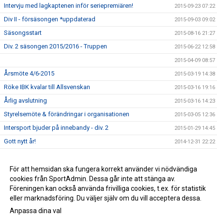
Intervju med lagkaptenen inför seriepremiären!
2015-09-23 07:22
Div II - försäsongen *uppdaterad
2015-09-03 09:02
Säsongsstart
2015-08-16 21:27
Div. 2 säsongen 2015/2016 - Truppen
2015-06-22 12:58
2015-04-09 08:57
Årsmöte 4/6-2015
2015-03-19 14:38
Röke IBK kvalar till Allsvenskan
2015-03-16 19:16
Årlig avslutning
2015-03-16 14:23
Styrelsemöte & förändringar i organisationen
2015-03-05 12:36
Intersport bjuder på innebandy - div. 2
2015-01-29 14:45
Gott nytt år!
2014-12-31 22:22
Lottningen till Gothia Cup 2015 är nu klar!
2014-12-08 14:37
Julklappshelg på Intersport
För att hemsidan ska fungera korrekt använder vi nödvändiga
2014-12-03 20:39
cookies från SportAdmin. Dessa går inte att stänga av.
Välkommen till vår nya hemsida
2014-10-22 17:50
Föreningen kan också använda frivilliga cookies, t.ex. för statistik
eller marknadsföring. Du väljer själv om du vill acceptera dessa.
Anpassa dina val