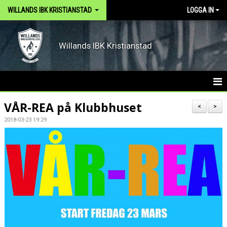
WILLANDS IBK KRISTIANSTAD
LOGGA IN
Willands IBK Kristianstad
HEM
VÅR-REA på Klubbhuset
<
>
2018-03-23 19:29
ARKIV
DOKUMENT
OM KLUBBEN
KONTAKT
VÅRA LAG