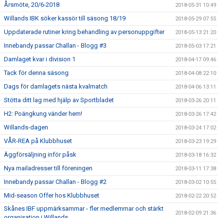
Årsmöte, 20/6-2018
2018-05-31 10:49
Willands IBK söker kassör till säsong 18/19
2018-05-29 07:55
Uppdaterade rutiner kring behandling av personuppgifter
2018-05-13 21:20
Innebandy passar Challan - Blogg #3
2018-05-03 17:21
Damlaget kvar i division 1
2018-04-17 09:46
Tack för denna säsong
2018-04-08 22:10
Dags för damlagets nästa kvalmatch
2018-04-06 13:11
Stötta ditt lag med hjälp av Sportbladet
2018-03-26 20:11
H2: Poängkung vänder hem!
2018-03-26 17:42
Willands-dagen
2018-03-24 17:02
VÅR-REA på Klubbhuset
2018-03-23 19:29
Äggförsäljning inför påsk
2018-03-18 16:32
Nya mailadresser till föreningen
2018-03-11 17:38
Innebandy passar Challan - Blogg #2
2018-03-02 10:55
Mid-season Offer hos Klubbhuset
2018-02-22 20:52
Skånes IBF uppmärksammar - fler medlemmar och stärkt
2018-02-09 21:36
organisation i Willands