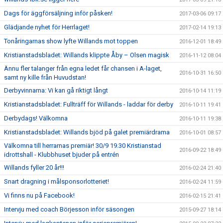
Dags för äggförsäljning inför påsken!
2017-03-06 09:17
Glädjande nyhet för Herrlaget!
2017-02-14 19:13
Tonåringarnas show lyfte Willands mot toppen
2016-12-01 18:49
Kristianstadsbladet: Willands klippte Åby – Olsen magisk
2016-11-12 08:04
Ännu fler talanger från egna ledet får chansen i A-laget,
2016-10-31 16:50
samt ny kille från Huvudstan!
Derbyvinnarna: Vi kan gå riktigt långt
2016-10-14 11:19
Kristianstadsbladet: Fullträff för Willands - laddar för derby
2016-10-11 19:41
Derbydags! Välkomna
2016-10-11 19:38
Kristianstadsbladet: Willands bjöd på galet premiärdrama
2016-10-01 08:57
Välkomna till herrarnas premiär! 30/9 19.30 Kristianstad
2016-09-22 18:49
idrottshall - Klubbhuset bjuder på entrén
Willands fyller 20 år!!!
2016-02-24 21:40
Snart dragning i målsponsorlotteriet!
2016-02-24 11:59
Vi finns nu på Facebook!
2016-02-15 21:41
Intervju med coach Börjesson inför säsongen
2015-09-27 18:14