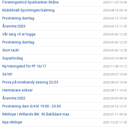
Föreningsstöd Sparbanken Skåne
2023-11-29 10:36
Klubbkväll Sportringen/Salming
2023-08-16 09:18
Provträning damlag
2023-05-12 19:09
Årsmöte 2023
2023-05-12 11:05
Vår sarg <3 er logga
2023-05-06 12:30
Provträning damlag
2023-05-06 12:29
Stort tack!
2023-05-06 12:28
Superlördag
2023-02-10 08:59
Ny träningstid för PF 16/17
2022-11-28 15:12
Se hit!
2022-09-27 10:06
Prova på innebandy säsong 22/23
2022-08-22 10:56
Herrtränare sökes!
2022-08-11 14:52
Årsmöte 2022
2022-05-09 09:26
Provträning dam 6/4 kl 19.00 - 20.30
2022-03-16 15:31
Riktlinjer i Willands IBK. 50 åskådare max.
2022-01-11 09:26
Nya riktlinjer
2021-12-22 11:50