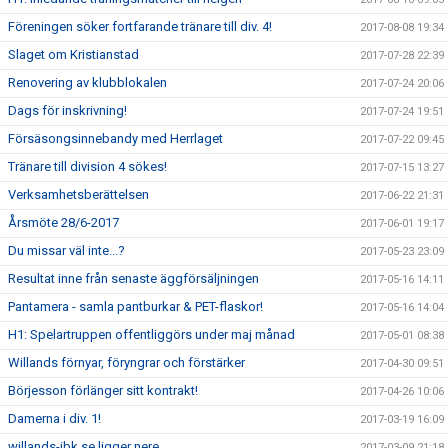
Föreningen söker fortfarande tränare till div. 4!
2017-08-08 19:34
Slaget om Kristianstad
2017-07-28 22:39
Renovering av klubblokalen
2017-07-24 20:06
Dags för inskrivning!
2017-07-24 19:51
Försäsongsinnebandy med Herrlaget
2017-07-22 09:45
Tränare till division 4 sökes!
2017-07-15 13:27
Verksamhetsberättelsen
2017-06-22 21:31
Årsmöte 28/6-2017
2017-06-01 19:17
Du missar väl inte...?
2017-05-23 23:09
Resultat inne från senaste äggförsäljningen
2017-05-16 14:11
Pantamera - samla pantburkar & PET-flaskor!
2017-05-16 14:04
H1: Spelartruppen offentliggörs under maj månad
2017-05-01 08:38
Willands förnyar, föryngrar och förstärker
2017-04-30 09:51
Börjesson förlänger sitt kontrakt!
2017-04-26 10:06
Damerna i div. 1!
2017-03-19 16:09
willands-ibk.se ligger nere
2017-03-09 21:18