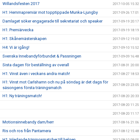
Willandsfesten 2017
2017-10-05 15:32
H1: Hemmapremiär mot topptippade Munka-Ljungby
2017-09-26 17:01
Damlaget söker engagerade till sekretariat och speaker
2017-09-19 20:17
H1: Premiärvecka
2017-09-19 18:19
H1: Skånemästerskapen
2017-09-12 19:03
H4: Vi är igång!
2017-09-10 15:52
Svenska Innebandyförbundet & Passningen
2017-09-09 16:48
Sista dagen för beställning av overall
2017-08-31 20:00
H1: Vinst även i veckans andra match!
2017-08-27 18:53
H1: Vinst mot Carlshamn och nu på söndag är det dags för
2017-08-23 23:05
säsongens första träningsmatch
H1: Ny träningsmatch!
2017-08-20 20:33
2017-08-20 11:25
2017-08-20 11:17
Motionsinnebandy dam/herr
2017-08-16 21:06
Ris och ros från Pantamera
2017-08-12 15:48
H1: Inledande träningsmatcher till helgen
2017-08-10 09:05