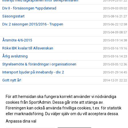
Intervju med lagkaptenen inför seriepremiären!
2015-09-23 07:22
Div II - försäsongen *uppdaterad
2015-09-03 09:02
Säsongsstart
2015-08-16 21:27
Div. 2 säsongen 2015/2016 - Truppen
2015-06-22 12:58
2015-04-09 08:57
Årsmöte 4/6-2015
2015-03-19 14:38
Röke IBK kvalar till Allsvenskan
2015-03-16 19:16
Årlig avslutning
2015-03-16 14:23
Styrelsemöte & förändringar i organisationen
2015-03-05 12:36
Intersport bjuder på innebandy - div. 2
2015-01-29 14:45
Gott nytt år!
2014-12-31 22:22
Lottningen till Gothia Cup 2015 är nu klar!
2014-12-08 14:37
Julklappshelg på Intersport
För att hemsidan ska fungera korrekt använder vi nödvändiga
2014-12-03 20:39
cookies från SportAdmin. Dessa går inte att stänga av.
Välkommen till vår nya hemsida
2014-10-22 17:50
Föreningen kan också använda frivilliga cookies, t.ex. för statistik
eller marknadsföring. Du väljer själv om du vill acceptera dessa.
Anpassa dina val