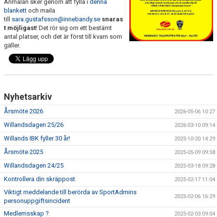
Anmälan sker genom att fylla i
denna
VÄGBESKRIVNINGAR
blankett
och maila
till
sara.gustafsson@innebandy.se
snaras
t möjligast
MATCHER
! Det rör sig om ett bestämt
antal platser, och det är först till kvarn som
gäller.
KALENDER
MEDLEMSSKAP
BILDGALLERI
Nyhetsarkiv
Årsmöte 2026
DATASKYDD
2026-05-06 10:27
Willandsdagen 25/26
2026-03-10 09:14
KLUBBSHOP
Willands IBK fyller 30 år!
2025-10-20 14:29
Årsmöte 2025
2025-05-09 09:58
Willandsdagen 24/25
2025-03-18 09:28
Kontrollera din skräppost
2025-02-17 11:04
Viktigt meddelande till berörda av SportAdmins
2025-02-06 16:29
personuppgiftsincident
Medlemsskap ?
2025-02-03 09:04