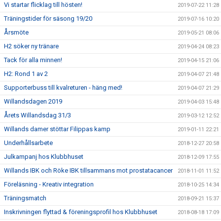
Vi startar flicklag till hösten!
2019-07-22 11:28
Träningstider för säsong 19/20
2019-07-16 10:20
Årsmöte
2019-05-21 08:06
H2 söker ny tränare
2019-04-24 08:23
Tack för alla minnen!
2019-04-15 21:06
H2: Rond 1 av 2
2019-04-07 21:48
Supporterbuss till kvalreturen - häng med!
2019-04-07 21:29
Willandsdagen 2019
2019-04-03 15:48
Årets Willandsdag 31/3
2019-03-12 12:52
Willands damer stöttar Filippas kamp
2019-01-11 22:21
Underhållsarbete
2018-12-27 20:58
Julkampanj hos Klubbhuset
2018-12-09 17:55
Willands IBK och Röke IBK tillsammans mot prostatacancer
2018-11-01 11:52
Föreläsning - Kreativ integration
2018-10-25 14:34
Träningsmatch
2018-09-21 15:37
Inskrivningen flyttad & föreningsprofil hos Klubbhuset
2018-08-18 17:09