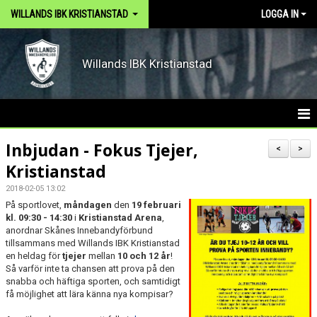
WILLANDS IBK KRISTIANSTAD
LOGGA IN
Willands IBK Kristianstad
HEM
Inbjudan - Fokus Tjejer,
<
>
Kristianstad
ARKIV
2018-02-05 13:02
DOKUMENT
På sportlovet,
måndagen
den
19 februari
kl. 09:30 - 14:30
i
Kristianstad Arena
,
anordnar Skånes Innebandyförbund
OM KLUBBEN
tillsammans med Willands IBK Kristianstad
en heldag för
tjejer
mellan
10 och 12 år
!
KONTAKT
Så varför inte ta chansen att prova på den
snabba och häftiga sporten, och samtidigt
få möjlighet att lära känna nya kompisar?
VÅRA LAG