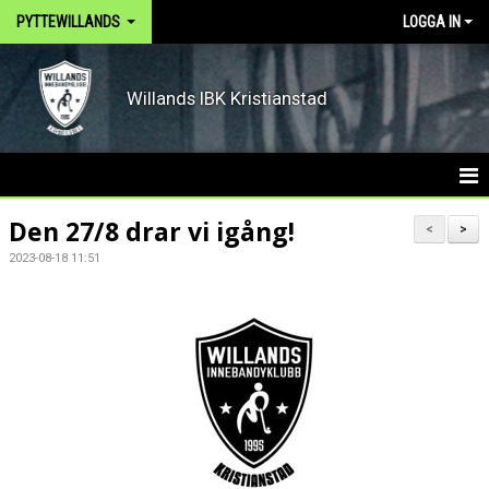
PYTTEWILLANDS
LOGGA IN
Willands IBK Kristianstad
HEM
Den 27/8 drar vi igång!
<
>
2023-08-18 11:51
NYHETER
KALENDER
TRUPPEN
BILDGALLERI
DOKUMENT