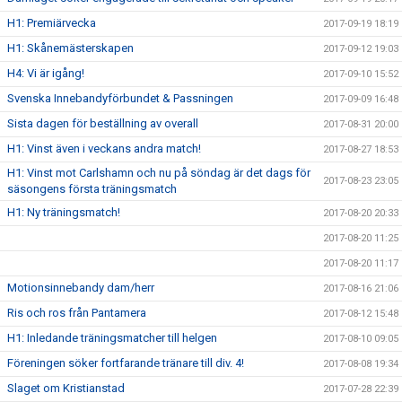
H1: Premiärvecka
2017-09-19 18:19
H1: Skånemästerskapen
2017-09-12 19:03
H4: Vi är igång!
2017-09-10 15:52
Svenska Innebandyförbundet & Passningen
2017-09-09 16:48
Sista dagen för beställning av overall
2017-08-31 20:00
H1: Vinst även i veckans andra match!
2017-08-27 18:53
H1: Vinst mot Carlshamn och nu på söndag är det dags för
2017-08-23 23:05
säsongens första träningsmatch
H1: Ny träningsmatch!
2017-08-20 20:33
2017-08-20 11:25
2017-08-20 11:17
Motionsinnebandy dam/herr
2017-08-16 21:06
Ris och ros från Pantamera
2017-08-12 15:48
H1: Inledande träningsmatcher till helgen
2017-08-10 09:05
Föreningen söker fortfarande tränare till div. 4!
2017-08-08 19:34
Slaget om Kristianstad
2017-07-28 22:39