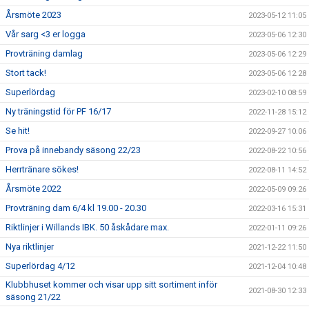
Årsmöte 2023
2023-05-12 11:05
Vår sarg <3 er logga
2023-05-06 12:30
Provträning damlag
2023-05-06 12:29
Stort tack!
2023-05-06 12:28
Superlördag
2023-02-10 08:59
Ny träningstid för PF 16/17
2022-11-28 15:12
Se hit!
2022-09-27 10:06
Prova på innebandy säsong 22/23
2022-08-22 10:56
Herrtränare sökes!
2022-08-11 14:52
Årsmöte 2022
2022-05-09 09:26
Provträning dam 6/4 kl 19.00 - 20.30
2022-03-16 15:31
Riktlinjer i Willands IBK. 50 åskådare max.
2022-01-11 09:26
Nya riktlinjer
2021-12-22 11:50
Superlördag 4/12
2021-12-04 10:48
Klubbhuset kommer och visar upp sitt sortiment inför
2021-08-30 12:33
säsong 21/22