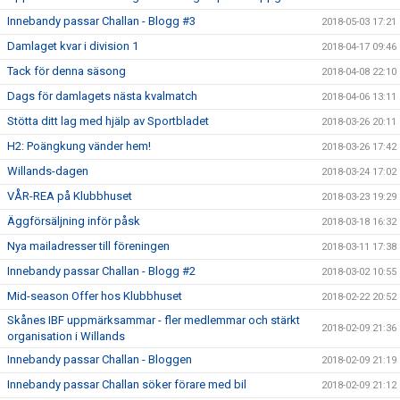
Innebandy passar Challan - Blogg #3
2018-05-03 17:21
Damlaget kvar i division 1
2018-04-17 09:46
Tack för denna säsong
2018-04-08 22:10
Dags för damlagets nästa kvalmatch
2018-04-06 13:11
Stötta ditt lag med hjälp av Sportbladet
2018-03-26 20:11
H2: Poängkung vänder hem!
2018-03-26 17:42
Willands-dagen
2018-03-24 17:02
VÅR-REA på Klubbhuset
2018-03-23 19:29
Äggförsäljning inför påsk
2018-03-18 16:32
Nya mailadresser till föreningen
2018-03-11 17:38
Innebandy passar Challan - Blogg #2
2018-03-02 10:55
Mid-season Offer hos Klubbhuset
2018-02-22 20:52
Skånes IBF uppmärksammar - fler medlemmar och stärkt
2018-02-09 21:36
organisation i Willands
Innebandy passar Challan - Bloggen
2018-02-09 21:19
Innebandy passar Challan söker förare med bil
2018-02-09 21:12