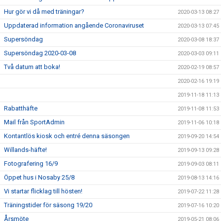
Hur gör vi då med träningar?
2020-03-13 08:27
Uppdaterad information angående Coronaviruset
2020-03-13 07:45
Supersöndag
2020-03-08 18:37
Supersöndag 2020-03-08
2020-03-03 09:11
Två datum att boka!
2020-02-19 08:57
2020-02-16 19:19
2019-11-18 11:13
Rabatthäfte
2019-11-08 11:53
Mail från SportAdmin
2019-11-06 10:18
Kontantlös kiosk och entré denna säsongen
2019-09-20 14:54
Willands-häfte!
2019-09-13 09:28
Fotografering 16/9
2019-09-03 08:11
Öppet hus i Nosaby 25/8
2019-08-13 14:16
Vi startar flicklag till hösten!
2019-07-22 11:28
Träningstider för säsong 19/20
2019-07-16 10:20
Årsmöte
2019-05-21 08:06