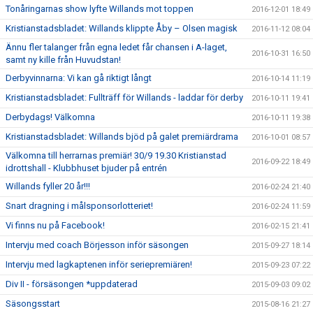
Tonåringarnas show lyfte Willands mot toppen
2016-12-01 18:49
Kristianstadsbladet: Willands klippte Åby – Olsen magisk
2016-11-12 08:04
Ännu fler talanger från egna ledet får chansen i A-laget,
2016-10-31 16:50
samt ny kille från Huvudstan!
Derbyvinnarna: Vi kan gå riktigt långt
2016-10-14 11:19
Kristianstadsbladet: Fullträff för Willands - laddar för derby
2016-10-11 19:41
Derbydags! Välkomna
2016-10-11 19:38
Kristianstadsbladet: Willands bjöd på galet premiärdrama
2016-10-01 08:57
Välkomna till herrarnas premiär! 30/9 19.30 Kristianstad
2016-09-22 18:49
idrottshall - Klubbhuset bjuder på entrén
Willands fyller 20 år!!!
2016-02-24 21:40
Snart dragning i målsponsorlotteriet!
2016-02-24 11:59
Vi finns nu på Facebook!
2016-02-15 21:41
Intervju med coach Börjesson inför säsongen
2015-09-27 18:14
Intervju med lagkaptenen inför seriepremiären!
2015-09-23 07:22
Div II - försäsongen *uppdaterad
2015-09-03 09:02
Säsongsstart
2015-08-16 21:27