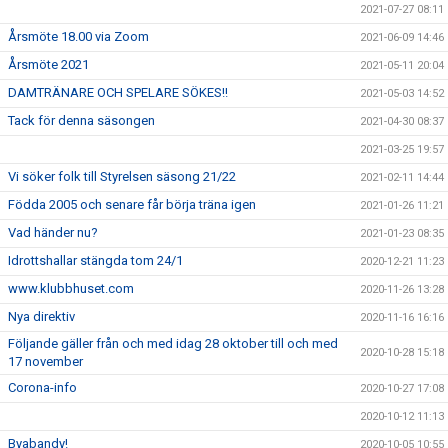
2021-07-27 08:11
Årsmöte 18.00 via Zoom
2021-06-09 14:46
Årsmöte 2021
2021-05-11 20:04
DAMTRÄNARE OCH SPELARE SÖKES!!
2021-05-03 14:52
Tack för denna säsongen
2021-04-30 08:37
2021-03-25 19:57
Vi söker folk till Styrelsen säsong 21/22
2021-02-11 14:44
Födda 2005 och senare får börja träna igen
2021-01-26 11:21
Vad händer nu?
2021-01-23 08:35
Idrottshallar stängda tom 24/1
2020-12-21 11:23
www.klubbhuset.com
2020-11-26 13:28
Nya direktiv
2020-11-16 16:16
Följande gäller från och med idag 28 oktober till och med
2020-10-28 15:18
17 november
Corona-info
2020-10-27 17:08
2020-10-12 11:13
Byabandy!
2020-10-05 10:55