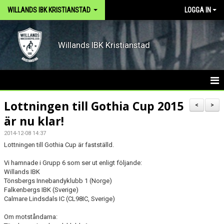
WILLANDS IBK KRISTIANSTAD
LOGGA IN
Willands IBK Kristianstad
HEM
Lottningen till Gothia Cup 2015
<
>
är nu klar!
ARKIV
2014-12-08 14:37
DOKUMENT
Lottningen till Gothia Cup är fastställd.
Vi hamnade i Grupp 6 som ser ut enligt följande:
OM KLUBBEN
Willands IBK
Tönsbergs Innebandyklubb 1 (Norge)
KONTAKT
Falkenbergs IBK (Sverige)
Calmare Lindsdals IC (CL98IC, Sverige)
VÅRA LAG
Om motståndarna: