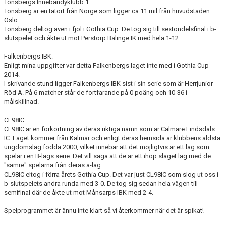
Tönsbergs Innebandyklubb 1:
VÄGBESKRIVNINGAR
Tönsberg är en tätort från Norge som ligger ca 11 mil från huvudstaden
Oslo.
Tönsberg deltog även i fjol i Gothia Cup. De tog sig till sextondelsfinal i b-
MATCHER
slutspelet och åkte ut mot Perstorp Bälinge IK med hela 1-12.
KALENDER
Falkenbergs IBK:
Enligt mina uppgifter var detta Falkenbergs laget inte med i Gothia Cup
MEDLEMSSKAP
2014.
I skrivande stund ligger Falkenbergs IBK sist i sin serie som är Herrjunior
Röd A. På 6 matcher står de fortfarande på 0 poäng och 10-36 i
BILDGALLERI
målskillnad.
DATASKYDD
CL98IC:
CL98IC är en förkortning av deras riktiga namn som är Calmare Lindsdals
IC. Laget kommer från Kalmar och enligt deras hemsida är klubbens äldsta
KLUBBSHOP
ungdomslag födda 2000, vilket innebär att det möjligtvis är ett lag som
spelar i en B-lags serie. Det vill säga att de är ett ihop slaget lag med de
"sämre" spelarna från deras a-lag.
CL98IC eltog i förra årets Gothia Cup. Det var just CL98IC som slog ut oss i
b-slutspelets andra runda med 3-0. De tog sig sedan hela vägen till
semifinal där de åkte ut mot Månsarps IBK med 2-4.
Spelprogrammet är ännu inte klart så vi återkommer när det är spikat!