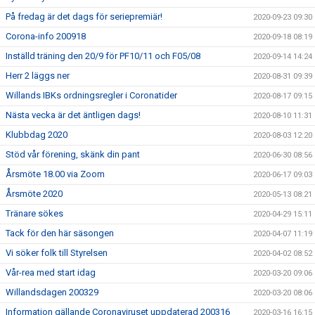
På fredag är det dags för seriepremiär!
2020-09-23 09:30
Corona-info 200918
2020-09-18 08:19
Inställd träning den 20/9 för PF10/11 och F05/08
2020-09-14 14:24
Herr 2 läggs ner
2020-08-31 09:39
Willands IBKs ordningsregler i Coronatider
2020-08-17 09:15
Nästa vecka är det äntligen dags!
2020-08-10 11:31
Klubbdag 2020
2020-08-03 12:20
Stöd vår förening, skänk din pant
2020-06-30 08:56
Årsmöte 18.00 via Zoom
2020-06-17 09:03
Årsmöte 2020
2020-05-13 08:21
Tränare sökes
2020-04-29 15:11
Tack för den här säsongen
2020-04-07 11:19
Vi söker folk till Styrelsen
2020-04-02 08:52
Vår-rea med start idag
2020-03-20 09:06
Willandsdagen 200329
2020-03-20 08:06
Information gällande Coronaviruset uppdaterad 200316
2020-03-16 16:15