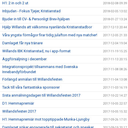
H1: 2 in och 2 ut
2018-02-08 09:39
Inbjudan - Fokus Tjejer, Kristianstad
2018-02-05 13:02
Bjuder in till CV- & Personligt Brev-hjälpen
2018-01-27 13:24
Hjälp Willands att välkomna nyanlända Kristianstadbor
2017-12-13 20:44
Våra yngsta förmågor firar tidig julafton med nya matcher!
2017-12-05 21:33
Damlaget får nya tränare
2017-12-04 19:04
Willands IBK Kristianstad, nu i app-format
2017-11-19 15:25
Äggförsäljning i december
2017-11-13 20:15
Integrationsprojekt tillsammans med Svenska
2017-11-08 08:26
Innebandyförbundet
Förlängd anmälan till Willandsfesten
2017-11-04 13:08
Tack till våra fantastiska sponsorer
2017-11-03 16:19
Sista anmälningsdagen till Willandsfesten 2017
2017-10-22 14:27
D1: Hemmapremiär
2017-10-05 22:57
Willandsfesten 2017
2017-10-05 15:32
H1: Hemmapremiär mot topptippade Munka-Ljungby
2017-09-26 17:01
Damlaget söker engagerade till sekretariat och speaker
2017-09-19 20:17