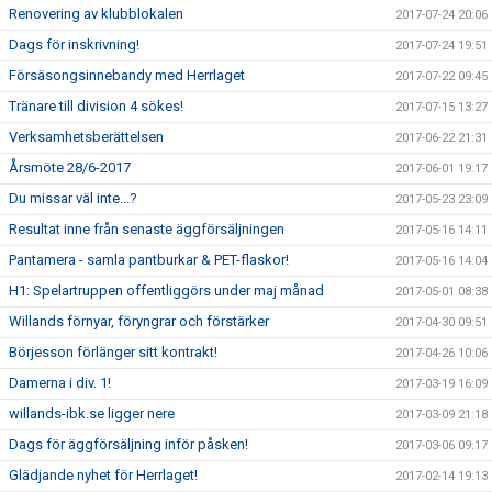
Renovering av klubblokalen
2017-07-24 20:06
Dags för inskrivning!
2017-07-24 19:51
Försäsongsinnebandy med Herrlaget
2017-07-22 09:45
Tränare till division 4 sökes!
2017-07-15 13:27
Verksamhetsberättelsen
2017-06-22 21:31
Årsmöte 28/6-2017
2017-06-01 19:17
Du missar väl inte...?
2017-05-23 23:09
Resultat inne från senaste äggförsäljningen
2017-05-16 14:11
Pantamera - samla pantburkar & PET-flaskor!
2017-05-16 14:04
H1: Spelartruppen offentliggörs under maj månad
2017-05-01 08:38
Willands förnyar, föryngrar och förstärker
2017-04-30 09:51
Börjesson förlänger sitt kontrakt!
2017-04-26 10:06
Damerna i div. 1!
2017-03-19 16:09
willands-ibk.se ligger nere
2017-03-09 21:18
Dags för äggförsäljning inför påsken!
2017-03-06 09:17
Glädjande nyhet för Herrlaget!
2017-02-14 19:13