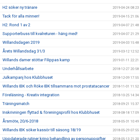
H2 söker ny tränare
2019-04-24 08:23
Tack för alla minnen!
2019-04-15 21:06
H2: Rond 1 av 2
2019-04-07 21:48
Supporterbuss till kvalreturen - häng med!
2019-04-07 21:29
Willandsdagen 2019
2019-04-03 15:48
Årets Willandsdag 31/3
2019-03-12 12:52
Willands damer stöttar Filippas kamp
2019-01-11 22:21
Underhållsarbete
2018-12-27 20:58
Julkampanj hos Klubbhuset
2018-12-09 17:55
Willands IBK och Röke IBK tillsammans mot prostatacancer
2018-11-01 11:52
Föreläsning - Kreativ integration
2018-10-25 14:34
Träningsmatch
2018-09-21 15:37
Inskrivningen flyttad & föreningsprofil hos Klubbhuset
2018-08-18 17:09
Årsmöte, 20/6-2018
2018-05-31 10:49
Willands IBK söker kassör till säsong 18/19
2018-05-29 07:55
Uppdaterade rutiner kring behandling av personuppgifter
2018-05-13 21:20