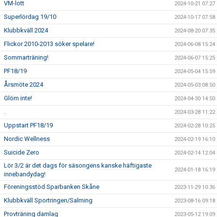
VM-lott
2024-10-21 07:27
Superlördag 19/10
2024-10-17 07:58
Klubbkväll 2024
2024-08-20 07:35
Flickor 2010-2013 söker spelare!
2024-06-08 15:24
Sommarträning!
2024-06-07 15:25
PF18/19
2024-05-04 15:59
Årsmöte 2024
2024-05-03 08:50
Glöm inte!
2024-04-30 14:50
.
2024-03-28 11:22
Uppstart PF18/19
2024-02-28 10:25
Nordic Wellness
2024-02-19 16:10
Suicide Zero
2024-02-14 12:04
Lör 3/2 är det dags för säsongens kanske häftigaste
2024-01-18 16:19
innebandydag!
Föreningsstöd Sparbanken Skåne
2023-11-29 10:36
Klubbkväll Sportringen/Salming
2023-08-16 09:18
Provträning damlag
2023-05-12 19:09