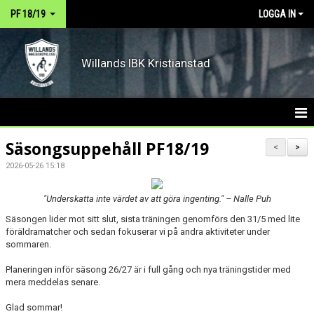
PF 18/19
LOGGA IN
Willands IBK Kristianstad
HEM
Säsongsuppehåll PF18/19
<
>
2026-05-26 15:18
NYHETER
"Underskatta inte värdet av att göra ingenting." – Nalle Puh
KALENDER
Säsongen lider mot sitt slut, sista träningen genomförs den 31/5 med lite
MATCHER
föräldramatcher och sedan fokuserar vi på andra aktiviteter under
sommaren.
TRUPPEN
Planeringen inför säsong 26/27 är i full gång och nya träningstider med
mera meddelas senare.
Glad sommar!