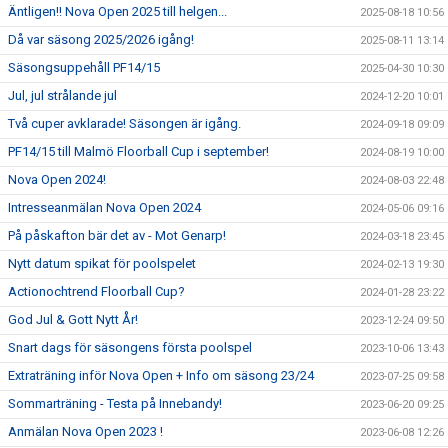
Äntligen!! Nova Open 2025 till helgen...
2025-08-18 10:56
Då var säsong 2025/2026 igång!
2025-08-11 13:14
Säsongsuppehåll PF14/15
2025-04-30 10:30
Jul, jul strålande jul
2024-12-20 10:01
Två cuper avklarade! Säsongen är igång.
2024-09-18 09:09
PF14/15 till Malmö Floorball Cup i september!
2024-08-19 10:00
Nova Open 2024!
2024-08-03 22:48
Intresseanmälan Nova Open 2024
2024-05-06 09:16
På påskafton bär det av - Mot Genarp!
2024-03-18 23:45
Nytt datum spikat för poolspelet
2024-02-13 19:30
Actionochtrend Floorball Cup?
2024-01-28 23:22
God Jul & Gott Nytt År!
2023-12-24 09:50
Snart dags för säsongens första poolspel
2023-10-06 13:43
Extraträning inför Nova Open + Info om säsong 23/24
2023-07-25 09:58
Sommarträning - Testa på Innebandy!
2023-06-20 09:25
Anmälan Nova Open 2023 !
2023-06-08 12:26