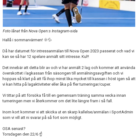
Foto lånat från Nova Open:s Instagram-sida
Hallå i sommarvärmen! 🌞💦
Då har datumet för intressanmälan till Nova Open 2023 passerat och vad vi
kan se så har 12 spelare anmält sitt intresse. Kul!!
Det innebär att detta blir av och vi har anmält 2 lag och kommer att använda
överskottet i lagkassan från säsongen till anmälningsavgiften och vi
hoppas så klart på att få ihop minst lika mycket till kassan i höst igen så att
vi kan hitta på lagaktiviteter eller åka på fler turneringar/cuper.
Vi tittar på att försöka få till en gemensam träning samma vecka innan
turneringen men vi återkommer om det lite längre fram i så fall.
Inom kort kommer vi att skicka ut en skarp kallelse/anmälan i SportAdmin
som vi vill att ni svarar på så fort som möjligt.
OSA senast?
Torsdagen den 22/6 ☝️