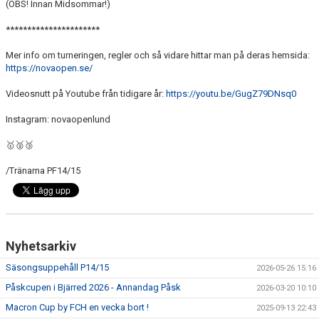
(OBS! Innan Midsommar!)
**********************
Mer info om turneringen, regler och så vidare hittar man på deras hemsida:
https://novaopen.se/
Videosnutt på Youtube från tidigare år:
https://youtu.be/GugZ79DNsq0
Instagram: novaopenlund
🥇🥈🥉
/Tränarna PF14/15
Nyhetsarkiv
Säsongsuppehåll P14/15
2026-05-26 15:16
Påskcupen i Bjärred 2026 - Annandag Påsk
2026-03-20 10:10
Macron Cup by FCH en vecka bort !
2025-09-13 22:43