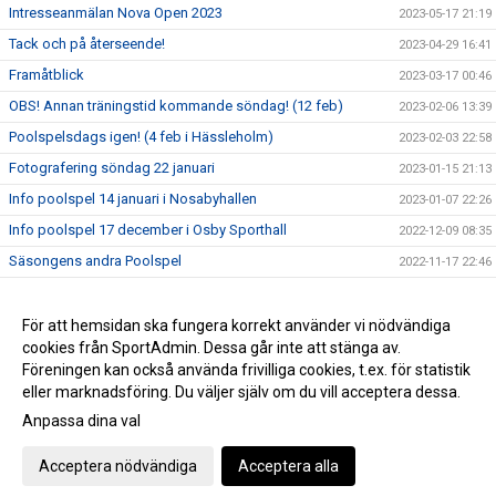
Intresseanmälan Nova Open 2023
2023-05-17 21:19
Tack och på återseende!
2023-04-29 16:41
Framåtblick
2023-03-17 00:46
OBS! Annan träningstid kommande söndag! (12 feb)
2023-02-06 13:39
Poolspelsdags igen! (4 feb i Hässleholm)
2023-02-03 22:58
Fotografering söndag 22 januari
2023-01-15 21:13
Info poolspel 14 januari i Nosabyhallen
2023-01-07 22:26
Info poolspel 17 december i Osby Sporthall
2022-12-09 08:35
Säsongens andra Poolspel
2022-11-17 22:46
Tack alla för ett väl genomfört Poolspel
2022-10-22 14:36
Info poolspel till helgen med mera
För att hemsidan ska fungera korrekt använder vi nödvändiga
2022-10-16 23:12
cookies från SportAdmin. Dessa går inte att stänga av.
Matcher 2022-2023
2022-09-24 18:08
Föreningen kan också använda frivilliga cookies, t.ex. för statistik
eller marknadsföring. Du väljer själv om du vill acceptera dessa.
Anpassa dina val
Cookie-inställningar
Gå till Webbversion
Acceptera nödvändiga
Acceptera alla