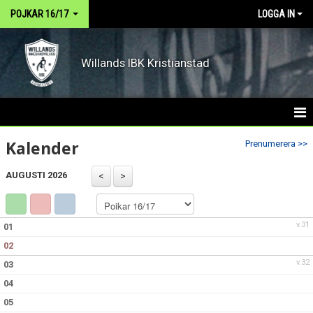
POJKAR 16/17
LOGGA IN
Willands IBK Kristianstad
HEM
Kalender
Prenumerera >>
NYHETER
AUGUSTI 2026
DOKUMENT
v.31
01
KALENDER
02
TRUPPEN
v.32
03
04
MATCHER
05