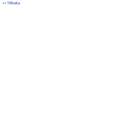
<< Tillbaka
DOKUMENT
KONTAKT