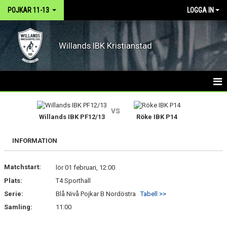
POJKAR 11-13
LOGGA IN
Willands IBK Kristianstad
HEM
vs
Willands IBK PF12/13
Röke IBK P14
NYHETER
INFORMATION
KALENDER
Matchstart:
MATCHER
lör 01 februari, 12:00
Plats:
T4 Sporthall
TRUPPEN
Serie:
Blå Nivå Pojkar B Nordöstra
Tabell >>
Samling:
11:00
BILDGALLERI