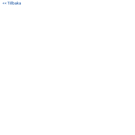
<< Tillbaka
DOKUMENT
KONTAKT