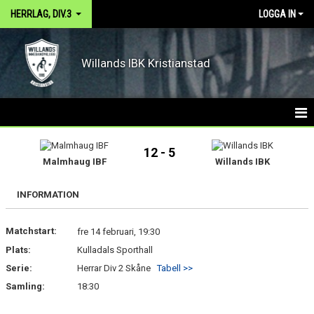
HERRLAG, DIV.3
LOGGA IN
Willands IBK Kristianstad
HEM
12 - 5
Malmhaug IBF
Willands IBK
NYHETER
INFORMATION
KALENDER
Matchstart:
MATCHER
fre 14 februari, 19:30
Plats:
Kulladals Sporthall
TRUPPEN
Serie:
Herrar Div 2 Skåne
Tabell >>
Samling:
18:30
BILDGALLERI