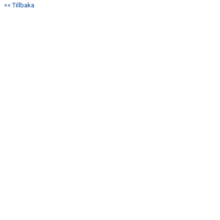
<< Tillbaka
DOKUMENT
KONTAKT