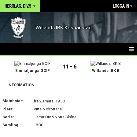
HERRLAG, DIV.5
LOGGA IN
Willands IBK Kristianstad
HEM
11 - 6
Emmaljunga GOIF
Willands IBK B
NYHETER
INFORMATION
KALENDER
Matchstart:
MATCHER
fre 20 mars, 19:30
Plats:
Vittsjö Idrottshall
TRUPPEN
Serie:
Herrar Div 5 Norra Skåne
Samling:
18:30
BILDGALLERI