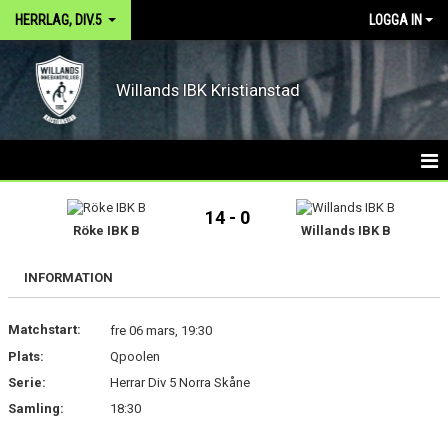
HERRLAG, DIV.5
LOGGA IN
Willands IBK Kristianstad
HEM
14 - 0
Röke IBK B
Willands IBK B
NYHETER
INFORMATION
KALENDER
Matchstart:
MATCHER
fre 06 mars, 19:30
Plats:
Qpoolen
TRUPPEN
Serie:
Herrar Div 5 Norra Skåne
Samling:
18:30
BILDGALLERI