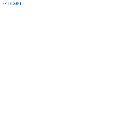
<< Tillbaka
DOKUMENT
KONTAKT