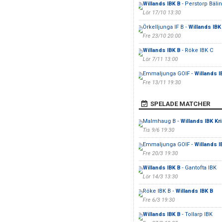
Willands IBK B
- Perstorp Bäli
Lör 17/10 13:30
Örkelljunga IF B -
Willands IBK
Fre 23/10 20:00
Willands IBK B
- Röke IBK C
Lör 7/11 13:00
Emmaljunga GOIF -
Willands I
Fre 13/11 19:30
SPELADE MATCHER
Malmhaug B -
Willands IBK Kr
Tis 9/6 19:30
Emmaljunga GOIF -
Willands I
Fre 20/3 19:30
Willands IBK B
- Gantofta IBK
Lör 14/3 13:30
Röke IBK B -
Willands IBK B
Fre 6/3 19:30
Willands IBK B
- Tollarp IBK