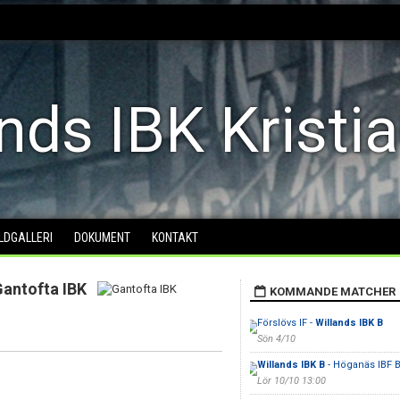
nds IBK Kristi
ILDGALLERI
DOKUMENT
KONTAKT
Gantofta IBK
KOMMANDE MATCHER
Förslövs IF -
Willands IBK B
Sön 4/10
Willands IBK B
- Höganäs IBF 
Lör 10/10 13:00