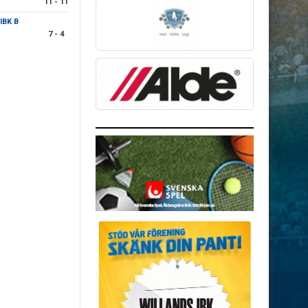
11 - 11
IBK B
7 - 4