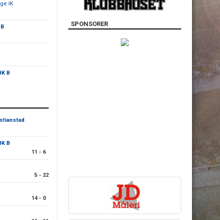
nge IK
SPONSORER
 B
BK B
istianstad
BK B
11 - 6
5 - 22
14 - 0