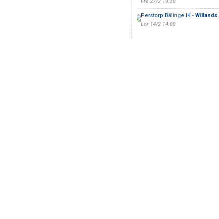
Fre 27/2 19:30
Perstorp Bälinge IK -
Willands 
Lör 14/2 14:00