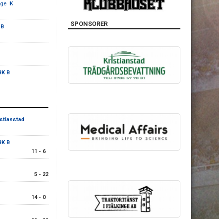
nge IK
SPONSORER
 B
BK B
istianstad
BK B
11 - 6
5 - 22
14 - 0