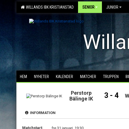
WILLANDS IBK KRISTIANSTAD
SENIOR
JUNIOR
Willa
HEM
NYHETER
KALENDER
MATCHER
TRUPPEN
B
Perstorp
3 - 4
W
Bälinge IK
INFORMATION
Matchstart:
fre 31 januari, 19:30