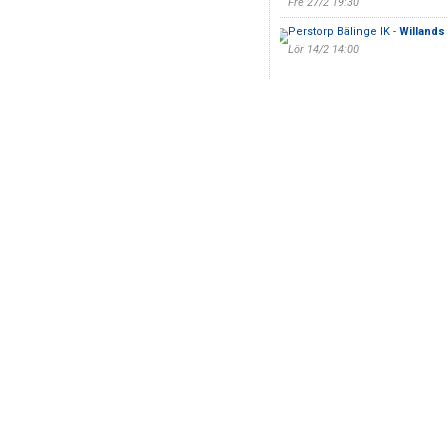
Fre 27/2 19:30
Perstorp Bälinge IK -
Willands 
Lör 14/2 14:00