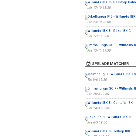
Willands IBK B
- Perstorp Bäli
Lör 17/10 13:30
Örkelljunga IF B -
Willands IBK
Fre 23/10 20:00
Willands IBK B
- Röke IBK C
Lör 7/11 13:00
Emmaljunga GOIF -
Willands I
Fre 13/11 19:30
SPELADE MATCHER
Malmhaug B -
Willands IBK Kr
Tis 9/6 19:30
Emmaljunga GOIF -
Willands I
Fre 20/3 19:30
Willands IBK B
- Gantofta IBK
Lör 14/3 13:30
Röke IBK B -
Willands IBK B
Fre 6/3 19:30
Willands IBK B
- Tollarp IBK