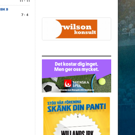
11 - 11
IBK B
7 - 4