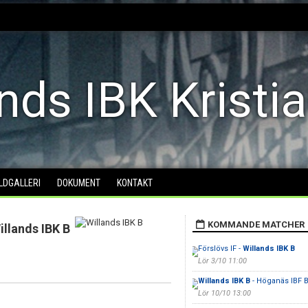
nds IBK Kristi
ILDGALLERI
DOKUMENT
KONTAKT
KOMMANDE MATCHER
illands IBK B
Förslövs IF -
Willands IBK B
Lör 3/10 11:00
Willands IBK B
- Höganäs IBF 
Lör 10/10 13:00